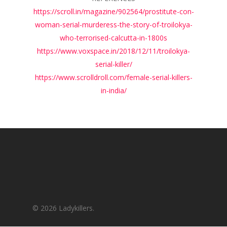
https://scroll.in/magazine/902564/prostitute-con-
woman-serial-murderess-the-story-of-troilokya-
who-terrorised-calcutta-in-1800s
https://www.voxspace.in/2018/12/11/troilokya-
serial-killer/
https://www.scrolldroll.com/female-serial-killers-
in-india/
© 2026 Ladykillers.