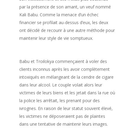
par la présence de son amant, un veuf nommé
Kali Babu. Comme la menace d’un échec
financier se profilait au-dessus d’eux, les deux
ont décidé de recourir à une autre méthode pour
maintenir leur style de vie somptueux.
Babu et Troilokya commençaient à voler des
clients inconnus après les avoir complètement
intoxiqués en mélangeant de la cendre de cigare
Accueil
dans leur alcool. Le couple volait alors leur
victimes de leurs biens et les jetait dans la rue où
Nos Sauces
la police les arrêtait, les prenant pour des
ivrognes. En raison de leur statut souvent élevé,
À Propos
Sauce Piquante Chipot
les victimes ne déposeraient pas de plaintes
Orange
Où Acheter
Recettes
dans une tentative de maintenir leurs images.
Sauce Piquante Jalape
Accords Mets & Sauce