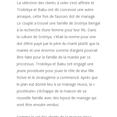
Commander
Habanero + Tomatillo
La sélection des clients à voler s’est affinée et
Troilokya et Babu ont dû concevoir une autre
Sauce Piquante Piment
Français
arnaque, cette fois de fausses dot de mariage.
Piment Banane
Le couple a trouvé une famille de Srotriya Bengal
Français
Sauce Piquante Bleuet
à la recherche d’une femme pour leur fils. Dans
English
Scotch Bonnet
la culture de Srotriya, c’était la norme pour une
dot d’être payé par le père du marié plutôt que la
Sauce Piquante Anana
mariée et une énorme somme d’argent pourrait
Habanero
être faite pour la famille de la mariée par ce
Sauce Piquante Tamar
processus. Troilokya et Babu ont engagé une
Scotch Bonnet
jeune prostituée pour jouer le rôle de leur fille
fictive et le stratagème a commencé. Après que
Sauce Piquante Baie
le plan eut donné lieu à un mariage réussi, la «
d’Argousier & Habane
prostituée» s’échappe de la maison de sa
Sauce piquante Gin & 
nouvelle famille avec des bijoux de mariage qui
vont être ensuite vendus.
Custom Sauces
Comme le vol des clients de la maison close,